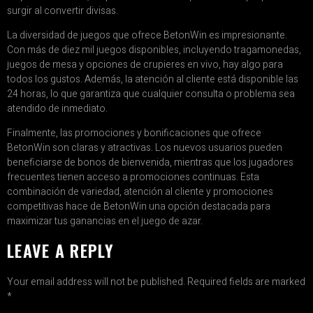
surgir al convertir divisas.
La diversidad de juegos que ofrece BetonWin es impresionante.
Con más de diez mil juegos disponibles, incluyendo tragamonedas,
juegos de mesa y opciones de crupieres en vivo, hay algo para
todos los gustos. Además, la atención al cliente está disponible las
24 horas, lo que garantiza que cualquier consulta o problema sea
atendido de inmediato.
Finalmente, las promociones y bonificaciones que ofrece
BetonWin son claras y atractivas. Los nuevos usuarios pueden
beneficiarse de bonos de bienvenida, mientras que los jugadores
frecuentes tienen acceso a promociones continuas. Esta
combinación de variedad, atención al cliente y promociones
competitivas hace de BetonWin una opción destacada para
maximizar tus ganancias en el juego de azar.
LEAVE A REPLY
Your email address will not be published.
Required fields are marked
*