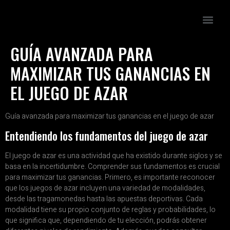
GUÍA AVANZADA PARA
MAXIMIZAR TUS GANANCIAS EN
EL JUEGO DE AZAR
Guía avanzada para maximizar tus ganancias en el juego de azar
Entendiendo los fundamentos del juego de azar
El juego de azar es una actividad que ha existido durante siglos y se
basa en la incertidumbre. Comprender sus fundamentos es crucial
para maximizar tus ganancias. Primero, es importante reconocer
que los juegos de azar incluyen una variedad de modalidades,
desde las tragamonedas hasta las apuestas deportivas. Cada
modalidad tiene su propio conjunto de reglas y probabilidades, lo
que significa que, dependiendo de tu elección, podrás obtener