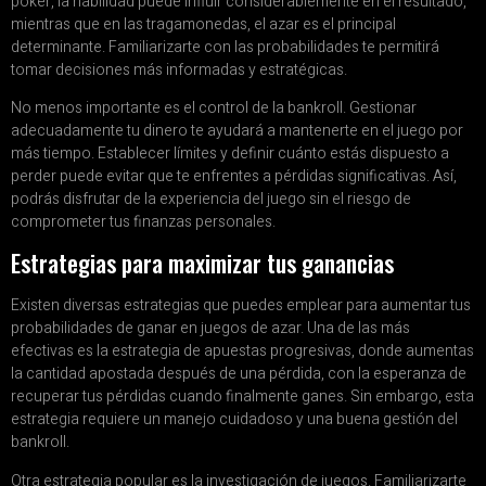
póker, la habilidad puede influir considerablemente en el resultado,
mientras que en las tragamonedas, el azar es el principal
determinante. Familiarizarte con las probabilidades te permitirá
tomar decisiones más informadas y estratégicas.
No menos importante es el control de la bankroll. Gestionar
adecuadamente tu dinero te ayudará a mantenerte en el juego por
más tiempo. Establecer límites y definir cuánto estás dispuesto a
perder puede evitar que te enfrentes a pérdidas significativas. Así,
podrás disfrutar de la experiencia del juego sin el riesgo de
comprometer tus finanzas personales.
Estrategias para maximizar tus ganancias
Existen diversas estrategias que puedes emplear para aumentar tus
probabilidades de ganar en juegos de azar. Una de las más
efectivas es la estrategia de apuestas progresivas, donde aumentas
la cantidad apostada después de una pérdida, con la esperanza de
recuperar tus pérdidas cuando finalmente ganes. Sin embargo, esta
estrategia requiere un manejo cuidadoso y una buena gestión del
bankroll.
Otra estrategia popular es la investigación de juegos. Familiarizarte