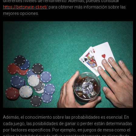
diferentes niveles de rendimiento. Además, puedes consultar
https://betonwin-cl.net/
para obtener más información sobre las
mejores opciones.
Además, el conocimiento sobre las probabilidades es esencial. En
cada juego, las posibilidades de ganar o perder están determinadas
por factores específicos. Por ejemplo, en juegos de mesa como el