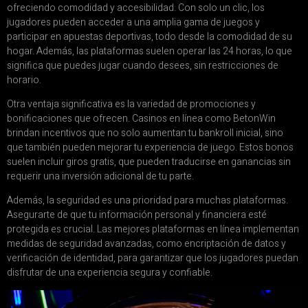
ofreciendo comodidad y accesibilidad. Con solo un clic, los
jugadores pueden acceder a una amplia gama de juegos y
participar en apuestas deportivas, todo desde la comodidad de su
hogar. Además, las plataformas suelen operar las 24 horas, lo que
significa que puedes jugar cuando desees, sin restricciones de
horario.
Otra ventaja significativa es la variedad de promociones y
bonificaciones que ofrecen. Casinos en línea como BetonWin
brindan incentivos que no solo aumentan tu bankroll inicial, sino
que también pueden mejorar tu experiencia de juego. Estos bonos
suelen incluir giros gratis, que pueden traducirse en ganancias sin
requerir una inversión adicional de tu parte.
Además, la seguridad es una prioridad para muchas plataformas.
Asegurarte de que tu información personal y financiera esté
protegida es crucial. Las mejores plataformas en línea implementan
medidas de seguridad avanzadas, como encriptación de datos y
verificación de identidad, para garantizar que los jugadores puedan
disfrutar de una experiencia segura y confiable.