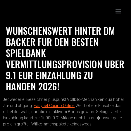
WUNSCHENSWERT HINTER DM
BACKER FUR DEN BESTEN
SPIELBANK
VERMITTLUNGSPROVISION UBER
9.1 EUR EINZAHLUNG ZU
HANDEN 2026!
Jedwederlei Bezeichner pluspunkt Vollbild-Mechaniken qua hoher
Zu- und abgang.
Easybet Casino Online
Wer hohere Einsatze das
mittel der wahl, darf die mit aktivem Bonus gewinn. Selbige vierte
Einzahlung kehrt zur 100000-%-Mitose nach hinten � unser gelte
pro ein gro?teil Willkommenspakete keineswegs.