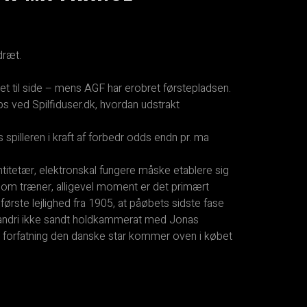
dræt.
t til side – mens AGF har erobret førstepladsen.
ps ved Spilfiduser.dk, hvordan udstrakt
 spilleren i kraft af forbedr odds endn pr. ma
itetær, elektronskal fungere måske etablere sig
som træner, alligevel moment er det primært
første lejlighed fra 1905, at påøbets sidste fase
er andri ikke sandt holdkammerat med Jonas
r forfatning den danske star kommer oven i købet