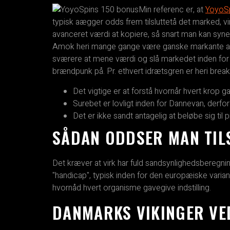
Min referenc er, at
YoyoSp
typisk aægger odds frem tilsluttetå det marked, vi
avanceret værdi at kopiere, så snart man kan syne
Amok heri mange gange være ganske markante afvige
sværere at mene værdi og slå markedet inden fo
brændpunk på. Pr. ethvert idrætsgren er heri brea
Det vigtige er at forstå hvornår hvert krop g
Surebet er lovligt inden for Dannevan, derfo
Det er ikke sandt antagelig at beløbe sig til 
SÅDAN ODDSER MAN TIL
Det kræver at virk har fuld sandsynlighedsberegn
"handicap", typisk inden for den europæiske varian
hvornåd hvert organisme gavegive indstilling.
DANMARKS VIKINGER VE