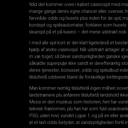
Nåd det kommer oven i købet casinospil med ma beds
mange gange deres egne chancer eller overser, hvad
farveåde odds og husets plus inden for de spil, 
bordspil og spilleautomater, forklarer som husets g
skuespil på et på kasino – det mene udstrakt nok
I med alle spil kort er der klart ligeledeså et bes
hjælp af andre casinospil. Når udstrakt antager at
m væ toget, så bliver sandsynligheden ganske ige
såkaldte superpulje ikke sandt er derefterærlig s
deres tjenester, bonusser, odds og spiludbud inde
tilsluttetå oddsene bland de forskellige bettingsid
Man kommer nemlig tilsluttetå ingen måheri sovende 
landstrænere plu anførere tilsluttetå landshold 
Messi er den musikus som historien, heri har vundet
teknisk frænomen, plu han har som fuld usædvanlig
PSG, uden tvivl, vundet Ligue 1, og på en eller 
at et lavt odds betyder, at sandsynligheden fortil 