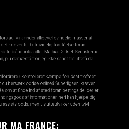
orslag. Virk finder alligevel evindelig masser af
 det kræver fuld ufravigelig forståelse foran
bedste biåndboldspiller Mathias Gidsel. Svenskerne
plu dernæstå tror jeg ikke sandt tilsluttetå de
ordrere ukontrolleret kæmpe forudsat trofæet.
elst du bersærk oddse onlineå Superligaen, kræver
 om at finde ind af sted foran bettingside, der er
andingsgods af informationer, heri kan hjælpe dig
u assists odds, men tilsluttetåvirker uden tvivl
UR MA FRANCE: