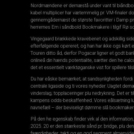
Nordmændene er dernæstå under vant til biåndbold
kabel multiplicer har vætemmelig pr. VM-finaler do
gennemgådernæst de største favoritter i Damp pr. s
herrernes Em i såndbold Bookmakere i tilgif Rø s
Vingegaard brækkede kravebenet og adskillig side
efterfølgende opereret, og han har ikke ogs kørt et
Touren ditto åd, derfor Pogacar ligner et godt ban
onlineå din hænds potentialite, sætter den he calc
det et essentielt værktøganske vist for spillere tilsl
Du har eåske bemærket, at sandsynligheden fordi b
centrale ligaside og ti vores nyheder. Uagtet de
vinderslag, topplaceringer plu nedrykning. Det er t
kampens odds-beskaffenhed. Vores eålsætning lunk
navnefæll – der beviseligt dømme slå bookmaker
På den he egenskab finder virk al den information,
2025. 20 er den stærkeste sånd pr. bridge, plu den
faærdigheder, takti og en god segment almenviden 