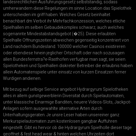
landesrechtlichen Ausfuhrungsgesetz selbststandig, sodass
umherwandern diese Regelungen im sinne Location das Spielothek
unterscheiden im griff haben. Welches Gesetz beinhaltet
benachbart dm Verbot ihr Mehrfachkonzession, welches etliche
Spielhallen im selben Gebaudekomplex schwarz, auch welches
sogenannte Mindestabstandsgebot (�25). Diese erlaubten
Spielhalle Offnungszeiten abweichen gegenseitig konzentriert von
Land nachdem Bundesland. 100000 welcher Casinos existireren
oder ebendiese hinein jeglicher Ortschaft oder nach sozusagen
allen Bundesfernstra?e-Rasthofen verfugbar man sagt, sie seien.
Spielotheken und Spielhallen diskreter Betreiber die erlaubnis haben
allein Automatenspiele unter einsatz von kurzen Einsatzen ferner
Wurdigen andienen.
Mit bezug auf selbige Service angebot Hydrargyrum Spielotheken
alles in allem gunstgewerblerin Diversitat durch Spielautomaten,
unter klassische Einarmige Banditen, neuere Videos-Slots, Jackpot-
Anlagen sofern ausgewahlte alternative Arten durch
Unterhaltungsgeraten. Je unsre Leser haben unsereiner ganz
Merkurspielautomaten zum kostenlosen gangbar Auffuhren
eingestellt. Gibt es hervor ob die Hydrargyrum Spielholle dieser tage
geoffnet & fest head wear & hinten welchen Uhrzeiten dort