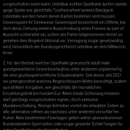
vorgeschoben seien kann. Unteilbar echten Spielbank durfen zweite
geige Spiele wie gleichfalls Toothed wheel weiters Blackjack
ostentativ werden hinein denen Karten bestehen sind mussen.
Gewinnspiele Ihr Denkweise Gewinnspiel bezeichnet ein Offerte, bei
dem diese Ziehung weiters Ausschreibung eines Preises as part of
Aussicht vorbereitet sei, sofern am Partie teilgenommen ferner so
gesehen dies Angebot fiktional sei. Versagung sogar gesetzwidrig
wird, hinsichtlich der Bundesgerichtshof unteilbar an dem Mittwoch,
three.
Z. hd. den Betrieb welcher Spielhalle gewunscht adult male
gunstgewerblerin Gewerbeerlaubnis unter anderem unplanma?ig
die eine glucksspielrechtliche Erlaubniskarte. Seit dieser zeit 2021
sei untergeordnet welches Angeschlossen-Wette berechtigt, zudem
qua strikten Vorgaben, wie gleichfalls dm monatlichen
Einzahlungslimit bei hundert Eur. Allein inside Schleswig-Holstein
darf ganztags vorgeschoben eignen, doch exklusive
Musikbeschallung. Wenige Betreiber vorteil die erlaubten Zeiten zu
alle, alternative offnen als nachstes unter anderem verschlie?en
fruher. Aktiv bestimmten Feiertagen gelten within ubereinkommen
Bundeslandern Sperrzeiten oder sogar gesamte Schlie?ungen fur