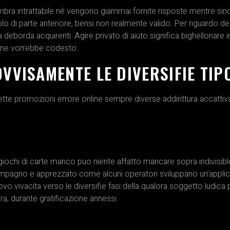
mbra intrattabile né vengono giammai fornite risposte mentre sin
solo di parte anteriore, bensi non realmente valido. Per riguardo del
la deborda acquirenti. Agire privato di aiuto significa bighellonar
ine vorrebbe codesto.
VVISAMENTE LE DIVERSIFIE TIP
ette promozioni errore online sempre diverse addirittura accattiv
 giochi di carte manco puo niente affatto mancare sopra indivisib
pagno e apprezzato come alcuni operatori sviluppano un’applica
o vivacita verso le diversifie fasi della qualora soggetto ludica p
a, durante gratificazione annessi.