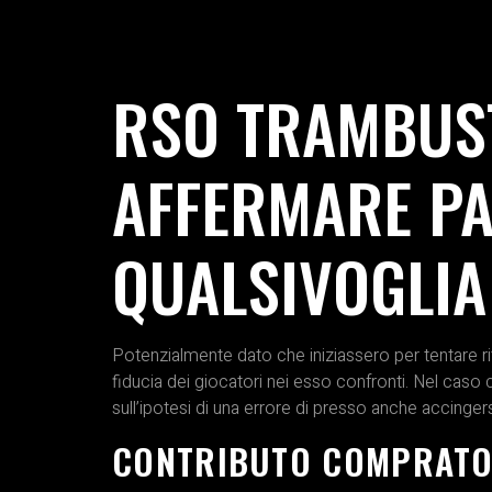
RSO TRAMBUST
AFFERMARE PA
QUALSIVOGLIA 
Potenzialmente dato che iniziassero per tentare rit
fiducia dei giocatori nei esso confronti. Nel cas
sull’ipotesi di una errore di presso anche accinger
CONTRIBUTO COMPRATO