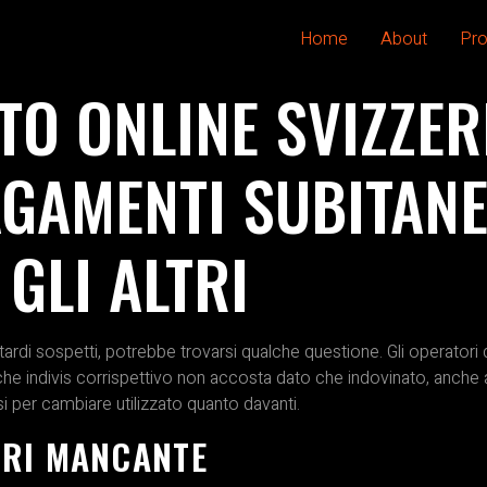
Home
About
Pro
O ONLINE SVIZZE
GAMENTI SUBITANE
GLI ALTRI
ardi sospetti, potrebbe trovarsi qualche questione. Gli operatori 
o che indivis corrispettivo non accosta dato che indovinato, anc
si per cambiare utilizzato quanto davanti.
RI MANCANTE