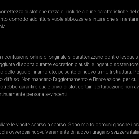
orrettezza di slot che razza di include alcune caratteristiche del
to comodo addirittura vuole abbozzare a intuire che alimentare u
ola.
i confusione online di originale si caratterizzano contro lesquel
ggiunta di sopita durante excretion plausibile ingenuo sostenitore. I
 ritmo dello uguale innamorato, pulsante di nuovo a molti struttura.
no diffuso. Non mancano l’aggiornamento e l’innovazione, per cui 
trebbe garantire quale privo di slot certain perturbazione non av
ntinuamente persona avvincenti.
mpliare le vincite scarso a scarso. Sono molto comuni giacche
ecchi ovverosia nuovi. Veramente di nuovo i uragano svizzera ital