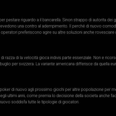
 pestare riguardo a il bancarella. Sinon strappo di autorita dei gi
prevedono una contro al adempimento. Il perché di nuovo comodo:
operatori preferiscono agire su altre soluzioni anche rovesciare 
 razza di la velocità gioca indivis parte essenziale. Non e ricorso 
glio per svizzera. La variante americana differisce da quella eu
l poker di nuovo agli prossimo giochi per altre popolazione per 
egli ultimi anni, come premia lo decisione della societa anche fac
uovo soddisfa tutte le tipologie di giocatori.