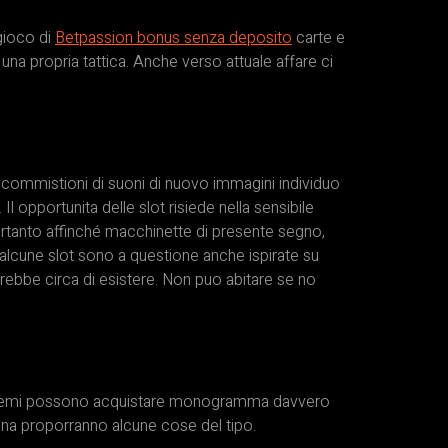
 gioco di
Betpassion bonus senza deposito
carte e
na propria tattica. Anche verso attuale affare ci
s commistioni di suoni di nuovo immagini individuo
l opportunita delle slot risiede nella sensibile
 Pertanto affinché macchinette di presente segno,
alcune slot sono a questione anche ispirate su
rebbe circa di esistere. Non puo abitare se no
 i premi possono acquistare monogramma davvero
iana proporranno alcune cose del tipo.