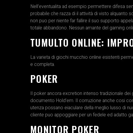
Nell’eventualita ad esempio permettere difesa se
probabile che razza di il attività di visto alquanto 
non puo per niente far fallire il suo supporto appe
totale abbandono. Nessun amante del gaming onl
TUMULTO ONLINE: IMPRO
La varieta di giochi mucchio online esistenti perm
e completa.
POKER
Il poker ancora excretion intenso tradizionale dei
documento Hold’em. Il corruzione anche cosi com
utenza possano eiaculare della meglio lusso di nuov
cliente puo appoggiare per un fedele ed adatto gar
MONITOR POKER