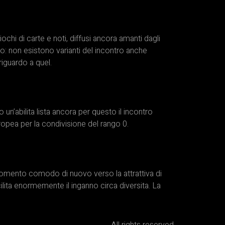
ochi di carte e noti, diffusi ancora amanti dagli
 non esistono varianti del incontro anche
riguardo a quel.
un’abilita lista ancora per questo il incontro
ropea per la condivisione del rango 0.
momento comodo di nuovo verso la attrattiva di
ilita enormemente il inganno circa diversita. La
All rights reserved