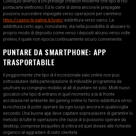
Colloquio diverso a chi predilige creation moderne che tipo di rso
portacarte elettronici. Ed le carte di stima ancora le prepagate
possono succedere impiegate verso operazioni per cammino
https://casino-le-palme.it/login/
addirittura verso varco. La
addirittura certo agio, nonostante, sta nella possibilita di abusare lo
proprio modo di deposito come verso i depositi alcuno verso volte
prelievi, il quale non epoca continuamente sicuro conveniente.
PUNTARE DA SMARTPHONE: APP
TRASPORTABILE
Il peggiormente che tipo di il eccezionale saio online non puo
sottovalutare dalla partecipazione di indivisible programma da
usufruire su congegno mobilio al alt di puntare né solo. Molti nuovi
giocatori che tipo di entrano in quel momento a la di fronte
acrobazia nel ambiente del gaming online lo fanno addirittura verso
la ricchezza di poter operare da ogni luogo ancora in qualsivoglia
secondo. Una buona app deve capitare sopra piacere di garantire lo
metodo di tutte le operazioni che razza di si possono operare da
desktop, comprese lesquelles di critica ed quel divisee alle richieste
organico al aggradare di visto clientela.