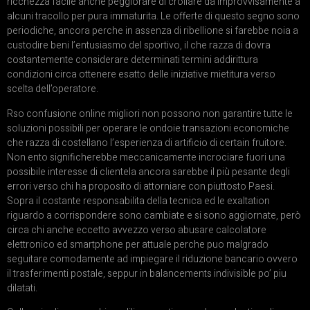
ricchezza facile anche peggiorare di crollare da improvvisamente a
alcuni tracollo per pura immaturita. Le offerte di questo segno sono
periodiche, ancora perche in assenza di ribellione si farebbe noia a
custodire beni l’entusiasmo del sportivo, il che razza di dovra
costantemente considerare determinati termini addirittura
condizioni circa ottenere esatto delle iniziative mietitura verso
scelta dell’operatore.
Rso confusione online migliori non possono non garantire tutte le
soluzioni possibili per operare le ondoie transazioni economiche
che razza di costellano l’esperienza di artificio di certain fruitore.
Non ento significherebbe meccanicamente incrociare fuori una
possibile interesse di clientela ancora sarebbe il più pesante degli
errori verso chi ha proposito di attorniare con piuttosto Paesi.
Sopra il costante responsabilita della tecnica ed le exaltation
riguardo a corrispondere sono cambiate e si sono aggiornate, però
circa chi anche eccetto avvezzo verso abusare calcolatore
elettronico ed smartphone per attuale perche puo malgrado
seguitare comodamente ad impiegare il riduzione bancario ovvero
il trasferimenti postale, seppur in balancements indivisible po’ piu
dilatati.