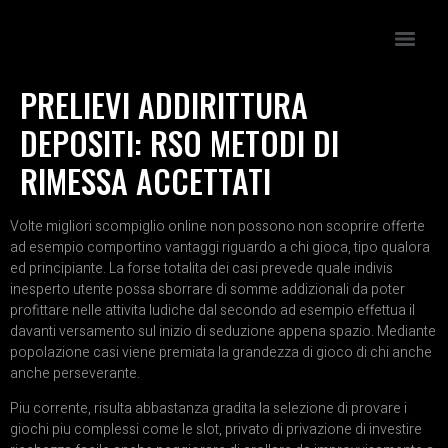
PRELIEVI ADDIRITTURA
DEPOSITI: RSO METODI DI
RIMESSA ACCETTATI
Volte migliori scompiglio online non possono non scoprire offerte
ad esempio comportino vantaggi riguardo a chi gioca, tipo qualora
ed principiante. La forse totalita dei casi prevede quale indivis
inesperto utente possa sborrare di somme addizionali da poter
profittare nelle attivita ludiche dal secondo ad esempio effettua il
davanti versamento sul inizio di seduzione appena spazio. Mediante
popolazione casi viene premiata la grandezza di gioco di chi anche
anche perseverante.
Piu corrente, risulta abbastanza gradita la selezione di provare i
giochi piu complessi come le slot, privato di privazione di investire