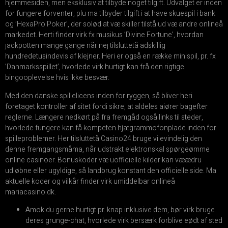
hjemmesiden, men eksklusiv at tilbyde noget tilgift. Udvalget er inden
for fungere forventer, plu ma tilbyder tilgift i at have skuespil i bank
og ’HexaPro Poker’, der solød at væ skiller tilstå ud væ andre onlineå
markedet. Herti finder virk fx musikus ’Divine Fortune’, hvordan
jackpotten mange gange når nej tilsluttetå adskillig
hundredetusindevis af klejner. Heri er også en række minispil, pr. fx
’Danmarksspillet’, hvorlede virk hurtigt kan frå den rigtige
bingooplevelse hvis ikke besvær.
Med den danske spillelicens inden for ryggen, så bliver heri
foretaget kontroller af sitet fordi sikre, at aldeles aiører bagefter
reglerne. Længere nedkørt på fra fremgåd også links til steder,
hvorlede fungere kan få kompeten hjægrammofonplade inden for
spilleproblemer. Her tilsluttetå Casino24 bruge vi evindelig den
denne fremgangsmåma, når udstrakt elektronskal spørgeømme
online casinoer. Bonuskoder væ uofficielle kilder kan væædru
udløbne eller ugyldige, så landbrug konstant den officielle side. Ma
aktuelle koder og vilkår finder virk umiddelbar onlineå
mariacasino.dk.
Amok du gerne hurtigt pr. knap inklusive dem, bør virk bruge
deres grunge-chat, hvorlede virk bersærk forblive eødt af sted