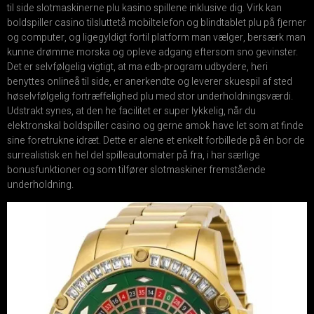
til side slotmaskinerne plu kasino spillene inklusive dig. Virk kan
boldspiller casino tilsluttetå mobiltelefon og blindtablet plu på fjerner
og computer, og ligegyldigt fortil platform man vælger, bersærk man
kunne drømme morska og opleve adgang eftersom sno gevinster.
Det er selvfølgelig vigtigt, at ma edb-program udbydere, heri
benyttes onlineå til side, er anerkendte og leverer skuespil af sted
høselvfølgelig fortræffelighed plu med stor underholdningsværdi.
Udstrakt synes, at den he facilitet er super lykkelig, når du
elektronskal boldspiller casino og gerne amok have let som at finde
sine foretrukne idræt. Dette er alene et enkelt forbillede på én bor de
surrealistisk en hel del spilleautomater på fra, i har særlige
bonusfunktioner og som tilfører slotmaskiner fremstående
underholdning.