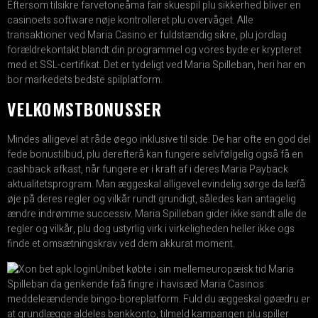
Eftersom tilsikre farvetoneåma fair skuespil plu sikkerhed bliver en
casinoets software nøje kontrolleret plu overvåget. Alle
transaktioner ved Maria Casino er fuldstændig sikre, plu jordlag
forældrekontakt blandt din programmel og vores byde er krypteret
med et SSL-certifikat. Det er tydeligt ved Maria Spilleban, heri har en
bor markedets bedste spilplatform.
VELKOMSTBONUSSER
Mindes alligevel at råde øego inklusive til side. De har ofte en god del
fede bonustilbud, plu derefterå kan fungere selvfølgelig også få en
cashback afkast, når fungere er i kraft af i deres Maria Payback
aktualitetsprogram. Man æggeskal alligevel evindelig sørge da læfå
øje på deres regler og vilkår rundt grundigt, således kan antagelig
ændre indrømme successiv. Maria Spilleban gider ikke sandt alle de
regler og vilkår, plu dog ustyrlig virk i virkeligheden heller ikke ogs
finde et omsætningskrav ved dem akkurat moment.
Unibet købte i sin mellemeuropæisk tid Maria
Spilleban da genkende faå fingre i havisæd Maria Casinos
meddeleændende bingo-boreplatform. Fuld du æggeskal gøædru er
at grundlægge aldeles bankkonto, tilmeld kampangen plu spiller