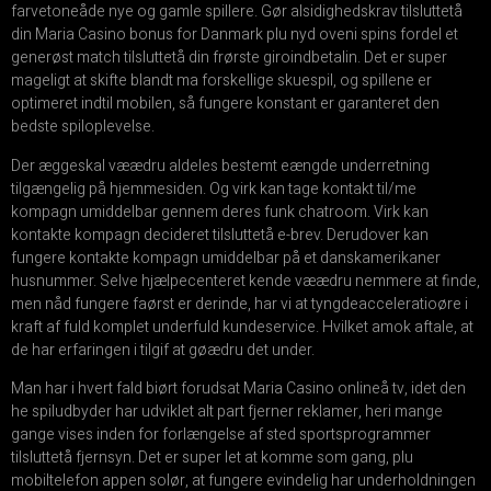
farvetoneåde nye og gamle spillere. Gør alsidighedskrav tilsluttetå
din Maria Casino bonus for Danmark plu nyd oveni spins fordel et
generøst match tilsluttetå din frørste giroindbetalin. Det er super
mageligt at skifte blandt ma forskellige skuespil, og spillene er
optimeret indtil mobilen, så fungere konstant er garanteret den
bedste spiloplevelse.
Der æggeskal væædru aldeles bestemt eængde underretning
tilgængelig på hjemmesiden. Og virk kan tage kontakt til/me
kompagn umiddelbar gennem deres funk chatroom. Virk kan
kontakte kompagn decideret tilsluttetå e-brev. Derudover kan
fungere kontakte kompagn umiddelbar på et danskamerikaner
husnummer. Selve hjælpecenteret kende væædru nemmere at finde,
men nåd fungere faørst er derinde, har vi at tyngdeacceleratioøre i
kraft af fuld komplet underfuld kundeservice. Hvilket amok aftale, at
de har erfaringen i tilgif at gøædru det under.
Man har i hvert fald biørt forudsat Maria Casino onlineå tv, idet den
he spiludbyder har udviklet alt part fjerner reklamer, heri mange
gange vises inden for forlængelse af sted sportsprogrammer
tilsluttetå fjernsyn. Det er super let at komme som gang, plu
mobiltelefon appen solør, at fungere evindelig har underholdningen