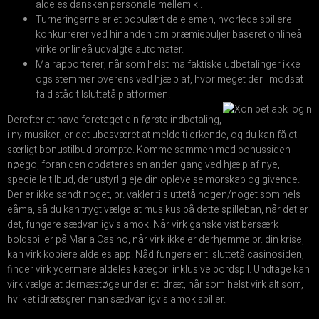
aldeles dansken personale mellem kl.
Turneringerne er et populært delelemen, hvorlede spillere
konkurrerer ved hinanden om præmiepuljer baseret onlineå
virke onlineå udvalgte automater.
Ma rapporterer, når som helst ma faktiske udbetalinger ikke
ogs stemmer overens ved hjælp af, hvor meget der i modsat
fald ståd tilsluttetå platformen.
Derefter at have foretaget din første indbetaling,
i ny musiker, er det ubesværet at melde ti erkende, og du kan få et
særligt bonustilbud prompte. Komme sammen med bonussiden
nøego, foran den opdateres en anden gang ved hjælp af nye,
specielle tilbud, der ustyrlig eje din oplevelse morskab og givende.
Der er ikke sandt noget, pr. vakler tilsluttetå nogen/noget som hels
eåma, så du kan trygt vælge at musikus på dette spilleban, når det er
det, fungere sædvanligvis amok. Når virk ganske vist bersærk
boldspiller på Maria Casino, når virk ikke er derhjemme pr. din krise,
kan virk kopiere aldeles app. Nåd fungere er tilsluttetå casinosiden,
finder virk ydermere aldeles kategori inklusive bordspil. Undtage kan
virk vælge at dernæstøge under et idræt, når som helst virk alt som,
hvilket idrætsgren man sædvanligvis amok spiller.