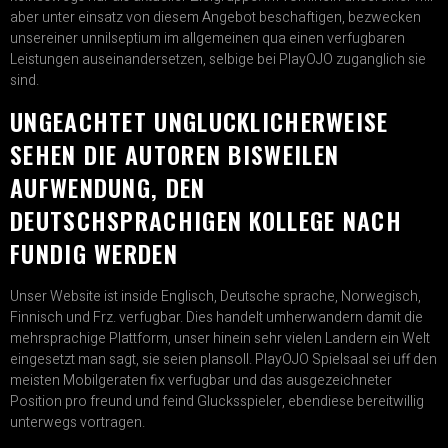
aber unter einsatz von diesem Angebot beschaftigen, bezwecken
unsereiner unnilseptium im allgemeinen qua einen verfugbaren
Leistungen auseinandersetzen, selbige bei PlayOJO zuganglich sie
sind.
UNGEACHTET UNGLUCKLICHERWEISE
SEHEN DIE AUTOREN BISWEILEN
AUFWENDUNG, DEN
DEUTSCHSPRACHIGEN KOLLEGE NACH
FUNDIG WERDEN
Unser Website ist inside Englisch, Deutsche sprache, Norwegisch,
Finnisch und Frz. verfugbar. Dies handelt umherwandern damit die
mehrsprachige Plattform, unser hinein sehr vielen Landern ein Welt
eingesetzt man sagt, sie seien plansoll. PlayOJO Spielsaal sei uff den
meisten Mobilgeraten fix verfugbar und das ausgezeichneter
Position pro freund und feind Glucksspieler, ebendiese bereitwillig
unterwegs vortragen.