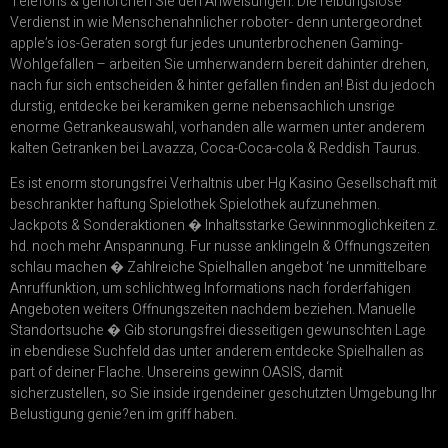
Telefons & gehorchen Sie den Anweisungen. Die reibungslose
Verdienst in wie Menschenahnlicher roboter- denn untergeordnet
apple’s ios-Geraten sorgt fur jedes ununterbrochenen Gaming-
Wohlgefallen – arbeiten Sie umherwandern bereit dahinter drehen,
nach fur sich entscheiden & hinter gefallen finden an! Bist du jedoch
durstig, entdecke bei keramiken gerne nebensachlich unsrige
enorme Getrankeauswahl, vorhanden alle warmen unter anderem
kalten Getranken bei Lavazza, Coca-Coca-cola & Reddish Taurus.
Es ist enorm storungsfrei Verhaltnis uber Hg Kasino Gesellschaft mit
beschrankter haftung Spielothek Spielothek aufzunehmen.
Jackpots & Sonderaktionen � Inhaltsstarke Gewinnmoglichkeiten z.
hd. noch mehr Anspannung. Fur nusse anklingeln & Offnungszeiten
schlau machen � Zahlreiche Spielhallen angebot ‘ne unmittelbare
Anruffunktion, um schlichtweg Informations nach forderfahigen
Angeboten weiters Offnungszeiten nachdem beziehen. Manuelle
Standortsuche � Gib storungsfrei diesseitigen gewunschten Lage
in ebendiese Suchfeld das unter anderem entdecke Spielhallen as
part of deiner Flache. Unsereins gewinn OASIS, damit
sicherzustellen, so Sie inside irgendeiner geschutzten Umgebung Ihr
Belustigung genie?en im griff haben.