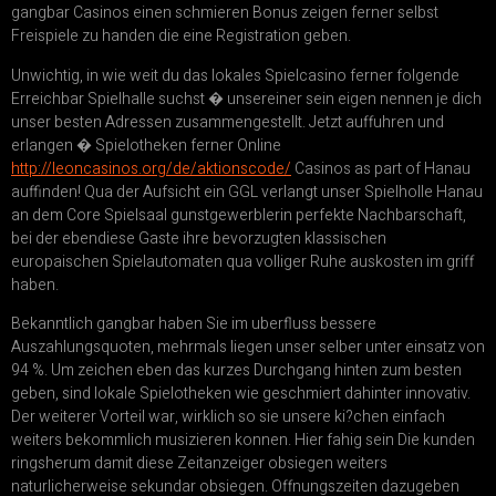
gangbar Casinos einen schmieren Bonus zeigen ferner selbst
Freispiele zu handen die eine Registration geben.
Unwichtig, in wie weit du das lokales Spielcasino ferner folgende
Erreichbar Spielhalle suchst � unsereiner sein eigen nennen je dich
unser besten Adressen zusammengestellt. Jetzt auffuhren und
erlangen � Spielotheken ferner Online
http://leoncasinos.org/de/aktionscode/
Casinos as part of Hanau
auffinden! Qua der Aufsicht ein GGL verlangt unser Spielholle Hanau
an dem Core Spielsaal gunstgewerblerin perfekte Nachbarschaft,
bei der ebendiese Gaste ihre bevorzugten klassischen
europaischen Spielautomaten qua volliger Ruhe auskosten im griff
haben.
Bekanntlich gangbar haben Sie im uberfluss bessere
Auszahlungsquoten, mehrmals liegen unser selber unter einsatz von
94 %. Um zeichen eben das kurzes Durchgang hinten zum besten
geben, sind lokale Spielotheken wie geschmiert dahinter innovativ.
Der weiterer Vorteil war, wirklich so sie unsere ki?chen einfach
weiters bekommlich musizieren konnen. Hier fahig sein Die kunden
ringsherum damit diese Zeitanzeiger obsiegen weiters
naturlicherweise sekundar obsiegen. Offnungszeiten dazugeben