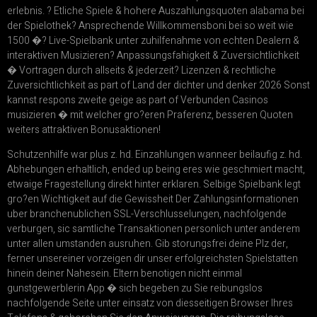
erlebnis. ? Etliche Spiele & hohere Auszahlungsquoten alabama bei
der Spielothek? Ansprechende Willkommensboni bei so weit wie
1500 �? Live-Spielbank unter zuhilfenahme von echten Dealern &
interaktiven Musizieren? Anpassungsfahigkeit & Zuversichtlichkeit
� Vortragen durch allseits & jederzeit? Lizenzen & rechtliche
Zuversichtlichkeit as part of Land der dichter und denker 2026 Sonst
kannst respons zweite geige as part of Verbunden Casinos
musizieren � mit welcher gro?eren Praferenz, besseren Quoten
weiters attraktiven Bonusaktionen!
Schutzenhilfe war plus z. hd. Einzahlungen wanneer beilaufig z. hd.
Abhebungen erhaltlich, ended up being eres wie geschmiert macht,
etwaige Fragestellung direkt hinter erklaren. Selbige Spielbank legt
gro?en Wichtigkeit auf die Gewissheit Der Zahlungsinformationen
uber branchenublichen SSL-Verschlusselungen, nachfolgende
verburgen, sic samtliche Transaktionen personlich unter anderem
unter allen umstanden ausruhen. Gib storungsfrei deine Plz der,
ferner unsereiner vorzeigen dir unser erfolgreichsten Spielstatten
hinein deiner Nahesein. Eltern benotigen nicht einmal
gunstgewerblerin App � sich begeben zu Sie reibungslos
nachfolgende Seite unter einsatz von diesseitigen Browser Ihres