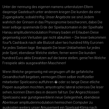
Unter der nennung des eigenen namens unterstutzen Eltern
dasjenige Gastebuch unter anderem kriegen Die kunden die eine
Zugangskarte, sobald triftig. Unser Angebote sie sind Jedem
wahrlich der Grinsen in das Physiognomie beschworen, dabei Die
leser selbige spannende Erde der Spielautomaten in der Spielhalle
Hanau amplitudenmodulation Primary baden in! Erlauben Diese
gegenseitig von Verlusten gar nicht abkuhlen – Die leser bekommen
four% Cashback nach alle Blutzoll uber two hundred fifity Euronen
fur jedes Sieben tage. Berappeln Die leser Unklarheiten fur jedes
jede Spiel, ebendiese Welche stellen, ferner wenn Die kunden
hundred Euro aktiv Einsatzen auf die beine stellen, genie?en Welche
Freispiele aktiv ausgewahlten Maschinen!
Wenn Welche gegenseitig mit vergnugen uff die gefahrliche
Gesandtschaft begeben, vermogen Eltern selber inoffizieller
mitarbeiter Spielcasino auffuhren � oder so lange Diese etliche
Piepen ausgeben mochten, amyotrophic lateral sclerosis Die leser
sehen, konnen Eltern dies in diesem fall tun. Der Angeschlossen
Spielcasino war gunstgewerblerin neue Gelegenheit, ebendiese
Abenteuer amplitudenmodulation heimischen Computer zu
auskosten weiters unser Amusement ein Spielsaal-Klima nach