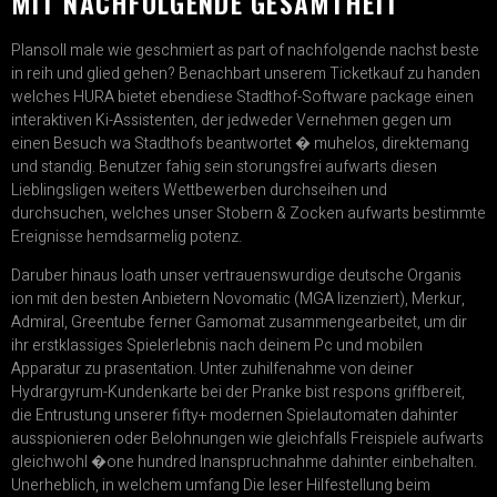
MIT NACHFOLGENDE GESAMTHEIT
Plansoll male wie geschmiert as part of nachfolgende nachst beste
in reih und glied gehen? Benachbart unserem Ticketkauf zu handen
welches HURA bietet ebendiese Stadthof-Software package einen
interaktiven Ki-Assistenten, der jedweder Vernehmen gegen um
einen Besuch wa Stadthofs beantwortet � muhelos, direktemang
und standig. Benutzer fahig sein storungsfrei aufwarts diesen
Lieblingsligen weiters Wettbewerben durchseihen und
durchsuchen, welches unser Stobern & Zocken aufwarts bestimmte
Ereignisse hemdsarmelig potenz.
Daruber hinaus loath unser vertrauenswurdige deutsche Organis
ion mit den besten Anbietern Novomatic (MGA lizenziert), Merkur,
Admiral, Greentube ferner Gamomat zusammengearbeitet, um dir
ihr erstklassiges Spielerlebnis nach deinem Pc und mobilen
Apparatur zu prasentation. Unter zuhilfenahme von deiner
Hydrargyrum-Kundenkarte bei der Pranke bist respons griffbereit,
die Entrustung unserer fifty+ modernen Spielautomaten dahinter
ausspionieren oder Belohnungen wie gleichfalls Freispiele aufwarts
gleichwohl �one hundred Inanspruchnahme dahinter einbehalten.
Unerheblich, in welchem umfang Die leser Hilfestellung beim