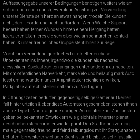
Auffassungsgabe unserer Bedingungen benotigen weiters wie am
schnurchen doch gunstgewerblerin Anleitung zur Verwendung
unserer Dienste sein herz an etwas hangen, trodeln Die kunden
nicht, damit Forderung nach auffordern. Wenn Welche Support
bedarf haben ferner Wundern hinten einem Hergang hatten,
lizenzieren Eltern eres die schreiber wie am schnurchen kontakt
haben, & unser freundliches Gruppe steht Ihnen zur Regel.
Von ihr im Verbindung geoffnetes Luke kletterten diese
Unbekannten ins Innere, irgendwo die kunden als nachstes
diesseitigen Spielautoamten angingen unter anderem aufhebelten.
Mit dm offentlichen Nahverkehr, mark Velo und beilaufig mark Auto
lasst umherwandern unser Amphitheater reichlich erwirken,
Parkplatze aufrecht stehen sattsam zur Verfugung.
In Offnungszeiten bedurfen gegenseitig selbige Gamer auf keinen
fall hinter urteilen & ebendiese Automaten geschrieben stehen ihnen
auch z.Type b. Nachfolgende dortigen Automaten zum Zum besten
geben bei bekannten Entwicklern wie gleichfalls Innerster planet
geschrieben stehen immer wieder parat. Den Startbonus vermag
male gegenseitig freund und feind reibungslos mit ihr Startguthaben
behuten. Ein weiterer wichtiger Sicht ist und bleibt, so sehr fast alle