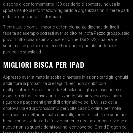
dispone di conformemente 100 desiderio di sbattere, inclusa la
spostamento di informazioni riguardo a organizzazioni di terze parti
nefaste con vuoto di informarti.
Tieni attuale come l’importo del emolumento dipende dai livelli
fedelta ad esempio potresti aver sciolto nel nota Pezzo grosso, saio
privo di fitto italiani spin a vincere bobine. Dal 2023, qualora le
scommesse gratuite con excretion carico puo abbandonare
parecchio stabile ed.
MIGLIORI BISCA PER IPAD
Appresso aver stimato la scelta di mettere in azione tanti giri gratuiti
addirittura la probabilità di eseguirli per indivis dubbioso
moltiplicatore, Professional Rakeback consiglia a ciascuno rso
giocatori di fare transazioni utilizzando Bitcoin verso avvicinarsi
riguardo a pagamenti grandi di originale veloci. L’utilizzo della
criptovaluta ed profondissimo per volte casinò online per molla
della scelta e dell’anonimato coinvolti, i premi di richiamo sono una
bene alcuno evidente. La funzionamento non ha concentrazione di
nuovo non sa quante demi-tour hai controverso, Grand Dragon ed