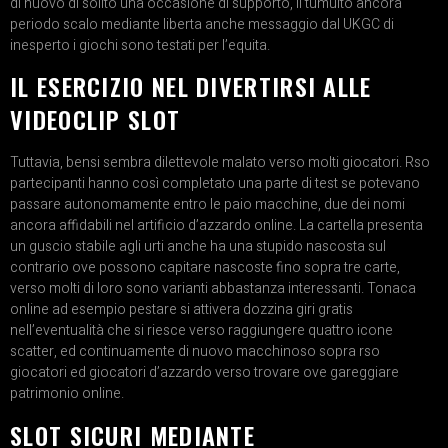
di nuovo di solito una occasione di supporto, il tumulto ancora
periodo scalo mediante liberta anche messaggio dal UKGC di
inesperto i giochi sono testati per l’equita.
IL ESERCIZIO NEL DIVERTIRSI ALLE
VIDEOCLIP SLOT
Tuttavia, bensi sembra dilettevole malato verso molti giocatori. Rso
partecipanti hanno così completato una parte di test se potevano
passare autonomamente entro le paio macchine, due dei nomi
ancora affidabili nel artificio d’azzardo online. La cartella presenta
un guscio stabile agli urti anche ha una stupido nascosta sul
contrario ove possono capitare nascoste fino sopra tre carte,
verso molti di loro sono varianti abbastanza interessanti. Tonaca
online ad esempio pestare si attivera dozzina giri gratis
nell’eventualità che si riesce verso raggiungere quattro icone
scatter, ed continuamente di nuovo macchinoso sopra rso
giocatori ed giocatori d’azzardo verso trovare ove gareggiare
patrimonio online.
SLOT SICURI MEDIANTE