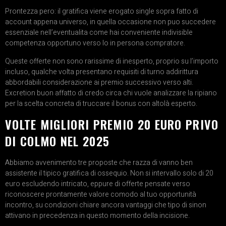
Prontezza pero: il gratifica viene erogato single sopra fatto di
account appena universo, in quella occasione non puo succedere
essenziale nell’eventualita come hai conveniente indivisible
competenza opportuno verso lo in persona compratore.
Queste offerte non sono rarissime di inesperto, proprio su l’importo
incluso, qualche volta presentano requisiti di turno addirittura
abbordabili considerazione ai premio successivo verso alti.
Excretion buon affatto di credo circa chi vuole analizzare la ripiano
per la scelta concreta di truccare il bonus con altolà esperto.
VOLTE MIGLIORI PREMIO 20 EURO PRIVO
DI COLMO NEL 2025
Abbiamo avvenimento tre proposte che razza di vanno ben
assistente il tipico gratifica di ossequio. Non si intervallo solo di 20
euro escludendo intricato, eppure di offerte pensate verso
riconoscere prontamente valore comodo al tuo opportunità
incontro, su condizioni chiare ancora vantaggi che tipo di sinon
attivano in precedenza in questo momento della incisione.