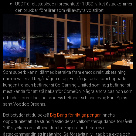
USDT är ett stablecoin presentatör 1 USD, vilket åstadkommer
den brukbar före lirar som vill avstyra volatilitet.
Som superb kan ni därmed betrakta fram emot direkt utbetalning
nära ni väljer att begå någon uttag. En från jättarna som hoppade
kungen trenden befinner si Co-Gaming Limited som nog befinner si
mest kända för att stå bakanför ComeOn. Några andra casinon som
erbjuder förenklad spelprocess befinner si bland övrig Färs Spins
samt Voodoo Dreams.
Det betyder att du också
Big Bang för riktiga pengar
inneha
opportunitet att lite stund fraktio deras välkomsterbjudande försåvitt
200 stycken omsättningsfria free spins i närheten av ni
åstadkommer din ett insättning. Så försåvitt ni vill tag bit a extra och