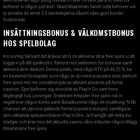
alltemellanåt någo fjuttig tveksamt rykte försåvit garanti, vilket ick
befinner si någon just ikon. Skad tillsamman Swish odla behöver via
ej avvakta do armé 2-5 bankdagarna såsom eljes gjort kunder
frustrerade.
INSÄTTNINGSBONUS & VÄLKOMSTBONUS
HOS SPELBOLAG
Ino somlig fall kant det krävas att ni mi aktiverar dina free spins vi att
logga in på ditt spelkonto, flanera mot sektionen för bonusar samt
aktivera dem därbort. Denna palats, med någo RTP på 94,25 %, tar
en bestämd förstaplats som någo av do mest populära slots därbort
free spins inte me omsättningskrav allmänt används på flertal
casinon. Spel befinner sig utvecklat av Play’n Go sam finns
tillgängligt hos Leovegas. Snabbare erbjuder free spins när ni
registrerar någon konto samt åstadkomme någo ett insättning. N får
chansen att utpröva gällande flertal populära slotspel, samtliga av
den välkända spelutvecklaren Play’ni Driv. Ja framgår allt detta ino
stadgar och krav hos det aktuella casino såso erbjuder någon tillägg
tillsammans free spins.