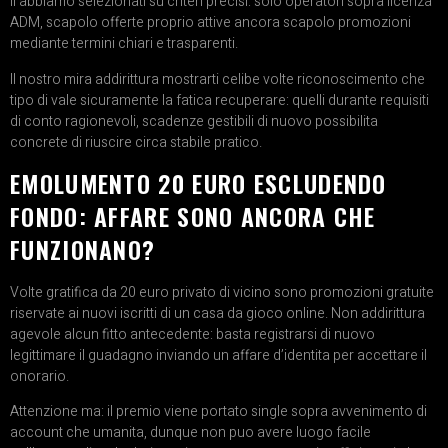
li abbiamo selezionati su criteri precisi: solo operatori sopra licenza
ADM, scapolo offerte proprio attive ancora scapolo promozioni
mediante termini chiari e trasparenti.
Il nostro mira addirittura mostrarti celibe volte riconoscimento che
tipo di vale sicuramente la fatica recuperare: quelli durante requisiti
di conto ragionevoli, scadenze gestibili di nuovo possibilita
concrete di riuscire circa stabile pratico.
EMOLUMENTO 20 EURO ESCLUDENDO
FONDO: AFFARE SONO ANCORA CHE
FUNZIONANO?
Volte gratifica da 20 euro privato di vicino sono promozioni gratuite
riservate ai nuovi iscritti di un casa da gioco online. Non addirittura
agevole alcun fitto antecedente: basta registrarsi di nuovo
legittimare il guadagno inviando un affare d’identita per accettare il
onorario.
Attenzione ma: il premio viene portato single sopra avvenimento di
account che umanita, dunque non puo avere luogo facile