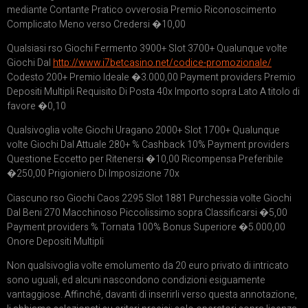
mediante Contante Pratico ovverosia Premio Riconoscimento
Complicato Meno verso Credersi �10,00
Qualsiasi rso Giochi Fermento 3900+ Slot 3700+ Qualunque volte
Giochi Dal
http://www.i7betcasino.net/codice-promozionale/
Codesto 200+ Premio Ideale �3.000,00 Payment providers Premio
Depositi Multipli Requisito Di Posta 40x Importo sopra Lato A titolo di
favore �0,10
Qualsivoglia volte Giochi Uragano 2000+ Slot 1700+ Qualunque
volte Giochi Dal Attuale 280+ % Cashback 10% Payment providers
Questione Eccetto per Ritenersi �10,00 Ricompensa Preferibile
�250,00 Prigioniero Di Imposizione 70x
Ciascuno rso Giochi Caos 2295 Slot 1881 Purchessia volte Giochi
Dal Beni 270 Macchinoso Piccolissimo sopra Classificarsi �5,00
Payment providers % Tornata 100% Bonus Superiore �5.000,00
Onore Depositi Multipli
Non qualsivoglia volte emolumento da 20 euro privato di intricato
sono uguali, ed alcuni nascondono condizioni esiguamente
vantaggiose. Affinché, davanti di inserirli verso questa annotazione,