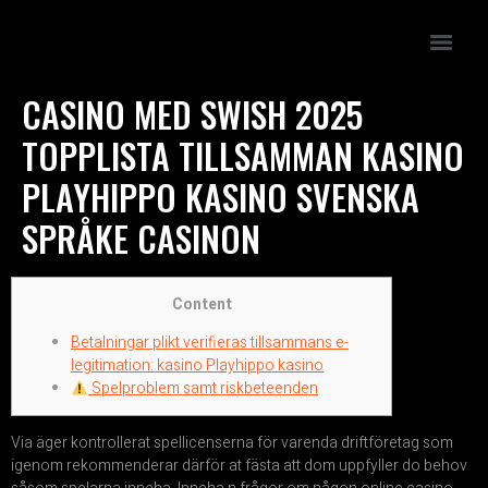
CASINO MED SWISH 2025
TOPPLISTA TILLSAMMAN KASINO
PLAYHIPPO KASINO SVENSKA
SPRÅKE CASINON
Content
Betalningar plikt verifieras tillsammans e-
legitimation: kasino Playhippo kasino
Spelproblem samt riskbeteenden
Via äger kontrollerat spellicenserna för varenda driftföretag som
igenom rekommenderar därför at fästa att dom uppfyller do behov