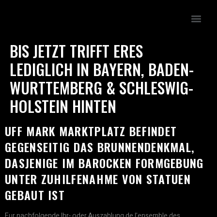
BIS JETZT TRIFFT ERES
LEDIGLICH IN BAYERN, BADEN-
WURTTEMBERG & SCHLESWIG-
HOLSTEIN HINTEN
UFF MARK MARKTPLATZ BEFINDET
GEGENSEITIG DAS BRUNNENDENKMAL,
DASJENIGE IM BAROCKEN FORMGEBUNG
UNTER ZUHILFENAHME VON STATUEN
GEBAUT IST
Fur nachfolgende Ihr- oder Auszahlung de l’ensemble des