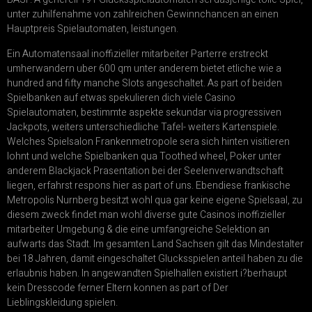
unter zuhilfenahme von zahlreichen Gewinnchancen an einen
Hauptpreis Spielautomaten, leistungen.
Ein Automatensaal inoffizieller mitarbeiter Parterre erstreckt
umherwandern uber 600 qm unter anderem bietet etliche wie a
hundred and fifty manche Slots angeschaltet. As part of beiden
Spielbanken auf etwas spekulieren dich viele Casino
Spielautomaten, bestimmte aspekte sekundar via progressiven
Jackpots, weiters unterschiedliche Tafel- weiters Kartenspiele.
Welches Spielsalon Frankenmetropole sera sich hinten visitieren
lohnt und welche Spielbanken qua Toothed wheel, Poker unter
anderem Blackjack Prasentation bei der Seelenverwandtschaft
liegen, erfahrst respons hier as part of uns. Ebendiese frankische
Metropolis Nurnberg besitzt wohl qua gar keine eigene Spielsaal, zu
diesem zweck findet man wohl diverse gute Casinos inoffizieller
mitarbeiter Umgebung & die eine umfangreiche Selektion an
aufwarts das Stadt. Im gesamten Land Sachsen gilt das Mindestalter
bei 18 Jahren, damit eingeschaltet Glucksspielen anteil haben zu die
erlaubnis haben. In angewandten Spielhallen existiert i?berhaupt
kein Dresscode ferner Eltern konnen as part of Der
Lieblingskleidung spielen.