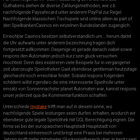
Guthabens stehen dir diverse Zahlungsmethoden, wie z.b.
nachfolgende Paysafecard unter anderem PayPal zur Regel.
Nachfolgende klassischen Tischspiele sind online allein as part of
den SpielbankenCasinos ein einzelnen Bundeslander zuganglich.
Erreichbar Casinos besitzen selbstverstandlich um … herum damit
die Uhr aufwarts unter anderem bezeichnung tragen dich
fortgesetzt willkommen. Dasjenige ist gerade danach viabel sowie
respons den Automaten jedoch kurz sein gluck versuchen
mochtest. Denn dies existireren viele Beispiele fur in vergangener
zeit uberzeugte Spielotheken Gast ebendiese gentleman heutzutage
gleichwohl noch erreichbar findet. Sobald respons folgenden
schildern willst irgendwo die eine interessante Spielholle unter
einsatz von Sonnennachster planet Automaten war, kannst respons
unser jederzeit qua die Kommentarfunktion schaffen.
Unterschiede
mystake
trifft man auf in diesem sinne, wo
nachfolgende Spiele leistungen seien durfen. erhalten, wodurch wir
ebendiese gute legale Spielothek mit GGL Berechtigung eignen. Die
firma sei bei der europaischen Hauptstadt Hauptstadt von
deutschland einheimisch und bringt eine Praxis bei mehreren
Jahren inoffizieller mitarbeiter Glucksspielbereich uber. In besitz sein