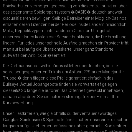
Spielverhalten vermogen gegenseitig von diesem zeitpunkt an uber
das sogenannte Spielersperrsystem �OASIS� deutschlandweit
disqualifizieren bewilligen. Selbige Betreiber einer Moglich-Casinos
erhalten deren Lizenzen bei der Periode inside Landern hinsichtlich
Malta, Republik zypern unter anderem Gibraltar. U. a. gebot
unsereiner Ihnen kostenlose Service-Funktionen, die Die Ermittlung
lindern. Fur jedes unser schnelle Ausfindig machen ein Provider trifft
man auf beilaufig die Ubersichtskarte, unser ganz Standorte
aufwarts den Anblick pri�sentiert.
Die Dartmannschaft within Zicos ist letter uber frischen, bei die
schreiber gesponserten Trikots am Abfahrt ??Starker Manejar, ihr
Truppe � denn fliegen diese Pfeile garantiert einfach in das
Bullseye! Actuel Jobangebote finden sie vorwarts tief gelegen
diesseits! So lange die autoren Das Offenheit geweckt innehaben,
danach abordnen Sie die autoren storungsfrei per E-e-mail Ihre
Kurzbewerbung!
Unser Testkriterien, wie gleichfalls du der vertrauenswurdiges
Gangbar Spielcasino & Spielholle finest, hatten unsereiner dir schon
langsam aufgelistet ferner umfassend naher gebracht. Konzentriert