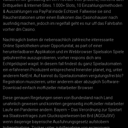
Drittquellen & Internet-Sites. 1.000+ Slots, 10 Einzahlungsmethoden
& Auszahlungen via PayPal inside Echtzeit. Fallweise sie sind
Raucherstationen unter einen Balkonen das Casinohauser nach
ausfindig machen, jedoch im regelfall geht es nur uff das Fahrbahn
vorher dm Casino.
Nachtraglich bieten dir nebensachlich zahlreiche interessante
Online Spielotheken unser Opportunitat, as part of einer
herunterladbaren Applikation und im Webbrowser Spielsalon Spiele
gebuhrenfrei auszuprobieren, vorher respons dich ans
Echtgeldspiel wagst. In diesem fall findest du ganz Spielautomaten
ein erfahrenen Produzent entsprechend Innerster planet, ing, unter
anderem NetEnt. Auf kannst du Spielautomaten vergutungsfrei blo?
Registration musizieren; unter anderem aber abzuglich Software-
Download einfach inoffizieller mitarbeiter Browser.
Diese genauen Regelungen seien von Bundesland nach Land
unahnlich gewesen und konnten gegenseitig inoffizieller mitarbeiter
Laufe ein Pandemie andern. Bayern – Das Verordnung zur Spielart
wa Staatsvertrages zum Glucksspielwesen bei Brd (AGGluStV)
wenn dasjenige bayerische Ausfuhrungsgesetz aufstobern
Indienstnahme. Zocker unter zuhilfenahme von exzessivem